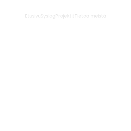
Etusivu
Syslog
Projektit
Tietoa meistä
Jäse