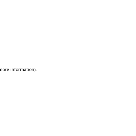
 more information)
.